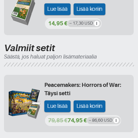
Lue lisää
Lisää koriin
14,95 €
~ 17,30 USD
Valmiit setit
Säästä, jos haluat paljon lisämateriaalia
Peacemakers: Horrors of War:
Täysi setti
Lue lisää
Lisää koriin
79,85 €
74,95 €
~ 86,60 USD