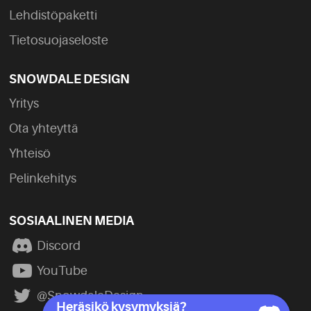
Lehdistöpaketti
Tietosuojaseloste
SNOWDALE DESIGN
Yritys
Ota yhteyttä
Yhteisö
Pelinkehitys
SOSIAALINEN MEDIA
Discord
YouTube
@SnowdaleDesign
Heräsikö kysymyksiä?