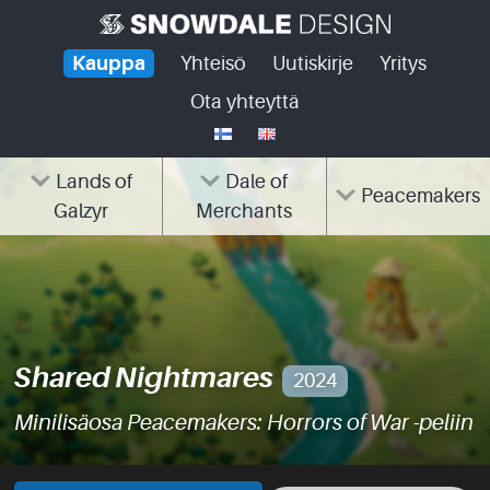
Skip
to
Kauppa
Yhteisö
Uutiskirje
Yritys
content
Ota yhteyttä
Lands of
Dale of
Peacemakers
Galzyr
Merchants
Shared Nightmares
2024
Minilisäosa Peacemakers: Horrors of War -peliin