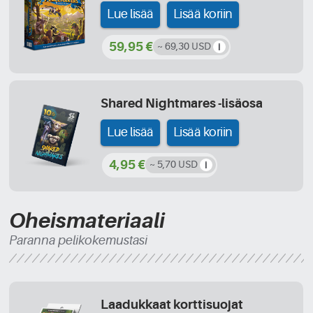
Lue lisää
Lisää koriin
59,95 €
~ 69,30 USD
Shared Nightmares -lisäosa
Lue lisää
Lisää koriin
4,95 €
~ 5,70 USD
Oheismateriaali
Paranna pelikokemustasi
Laadukkaat korttisuojat