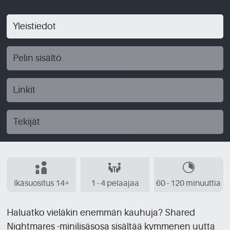
Yleistiedot
Pelin sisältö
Linkit
Tekijät
Ikäsuositus 14+
1 - 4 pelaajaa
60 - 120 minuuttia
Haluatko vieläkin enemmän kauhuja? Shared
Nightmares -minilisäsosa sisältää kymmenen uutta