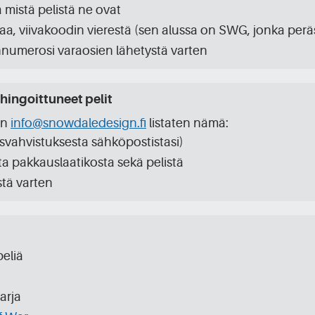
ja mistä pelistä ne ovat
aa, viivakoodin vierestä (sen alussa on SWG, jonka per
innumerosi varaosien lähetystä varten
ingoittuneet pelit
en
info@snowdaledesign.fi
listaten nämä:
usvahvistuksesta sähköpostistasi)
a pakkauslaatikosta sekä pelistä
stä varten
eliä
arja