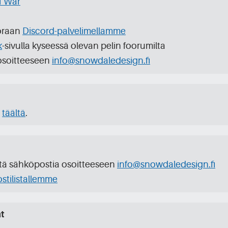
f War
uoraan
Discord-palvelimellamme
k
-sivulla kyseessä olevan pelin foorumilta
osoitteeseen
info@snowdaledesign.fi
ä
täältä
.
etä sähköpostia osoitteeseen
info@snowdaledesign.fi
ostilistallemme
at