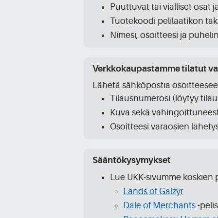
Puuttuvat tai vialliset osat 
Tuotekoodi pelilaatikon tak
Nimesi, osoitteesi ja puhel
Verkkokaupastamme tilatut vah
Lähetä sähköpostia osoitteese
Tilausnumerosi (löytyy tila
Kuva sekä vahingoittuneest
Osoitteesi varaosien lähety
Sääntökysymykset
Lue UKK-sivumme koskien p
Lands of Galzyr
Dale of Merchants
-pelis