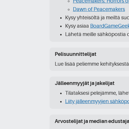
Peacemakers: Horrors o
Dawn of Peacemakers
Kysy yhteisöltä ja meiltä s
Kysy asiaa
BoardGameGee
Lähetä meille sähköpostia 
Pelisuunnittelijat
Lue lisää peliemme kehityksest
Jälleenmyyjät ja jakelijat
Tilataksesi pelejämme, läh
Liity jälleenmyyjien sähköp
Arvostelijat ja median edustaj