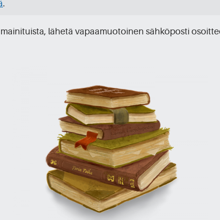
ä
.
lä mainituista, lähetä vapaamuotoinen sähköposti osoit