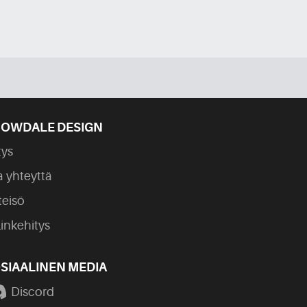
OWDALE DESIGN
tys
a yhteyttä
teisö
linkehitys
SIAALINEN MEDIA
Discord