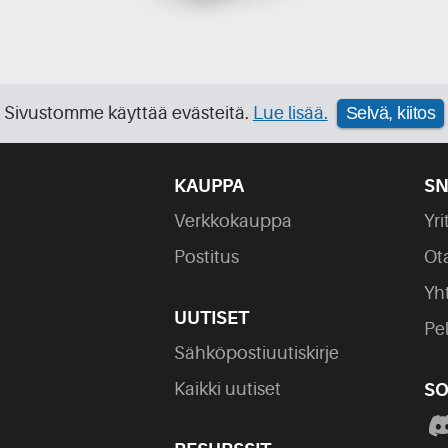
Sivustomme käyttää evästeitä.
Lue lisää.
Selvä, kiitos
KAUPPA
SN
Verkkokauppa
Yri
Postitus
Ot
Yh
UUTISET
Pe
Sähköpostiuutiskirje
Kaikki uutiset
SO