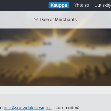
Kauppa
Yhteisö
Uutiskirj
Dale of Merchants
en
info@snowdaledesign.fi
listaten nämä: