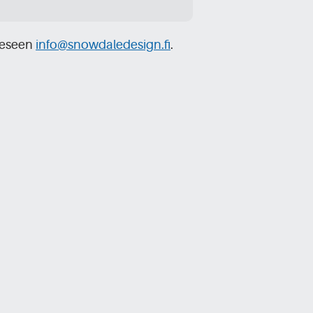
teeseen
info@snowdaledesign.fi
.