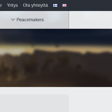
e
Yritys
Ota yhteyttä
Peacemakers