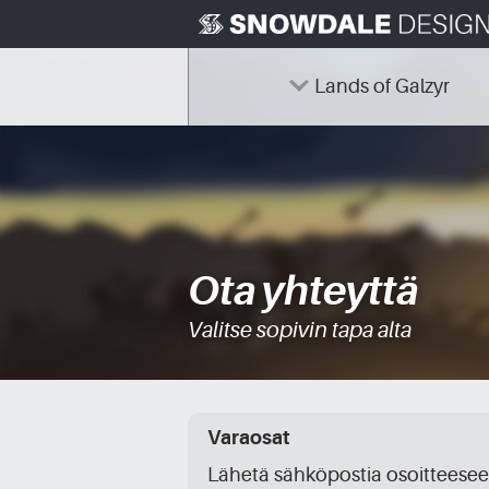
Skip
to
content
Lands of Galzyr
Ota yhteyttä
Valitse sopivin tapa alta
Varaosat
Lähetä sähköpostia osoitteese