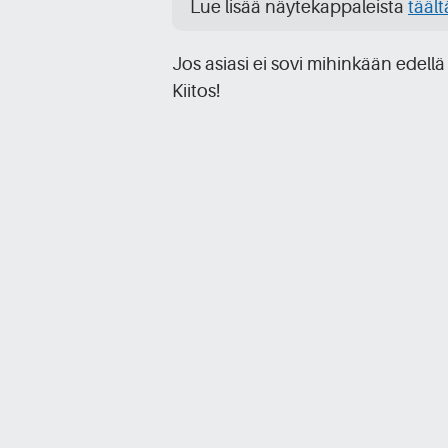
Lue lisää näytekappaleista
täält
Jos asiasi ei sovi mihinkään edel
Kiitos!