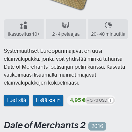
Ikäsuositus 10+
2 - 4 pelaajaa
20 - 40 minuuttia
Systemaattiset Euroopanmajavat on uusi
eläinväkipakka, jonka voit yhdistää minkä tahansa
Dale of Merchants -pelisarjan pelin kanssa. Kasvata
valikoimaasi lisäämällä mainiot majavat
eläinväkipakkojen kokoelmaasi.
Lue lisää
Lisää koriin
4,95 €
~ 5,70 USD
Dale of Merchants 2
2016