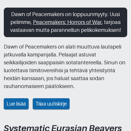
Dawn of Peacemakers on loppuunmyyty. Uusi
pelimme,
Peacemakers: Horrors of War
, tarjoaa
vastaavan mutta parannellun pelikokemuksen!
Dawn of Peacemakers on alati muuttuva lautapeli
jatkuvalla kampanjalla. Pelaajat astuvat
seikkailijoiden saappaisiin sotatantereella. Sinun on
luotettava tiimitovereihisi ja tehtävä yhteistyötä
heidän kanssaan, jos haluat saattaa sodan
rauhanomaiseen päätökseen.
Lue lisää
Tilaa uutiskirje
Systematic Eurasian Beavers