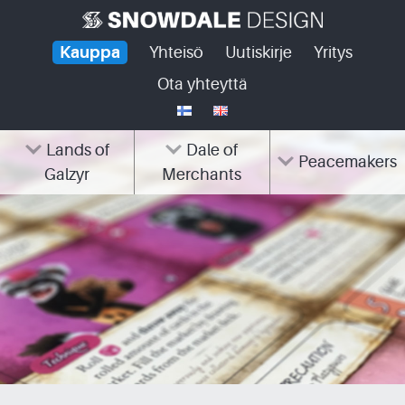
Skip
to
Kauppa
Yhteisö
Uutiskirje
Yritys
content
Ota yhteyttä
Lands of
Dale of
Peacemakers
Galzyr
Merchants