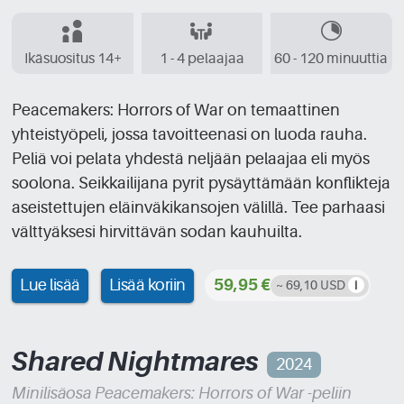
Ikäsuositus 14+
1 - 4 pelaajaa
60 - 120 minuuttia
Peacemakers: Horrors of War on temaattinen
yhteistyöpeli, jossa tavoitteenasi on luoda rauha.
Peliä voi pelata yhdestä neljään pelaajaa eli myös
soolona. Seikkailijana pyrit pysäyttämään konflikteja
aseistettujen eläinväkikansojen välillä. Tee parhaasi
välttyäksesi hirvittävän sodan kauhuilta.
Lue lisää
Lisää koriin
59,95 €
~ 69,10 USD
Shared Nightmares
2024
Minilisäosa Peacemakers: Horrors of War -peliin