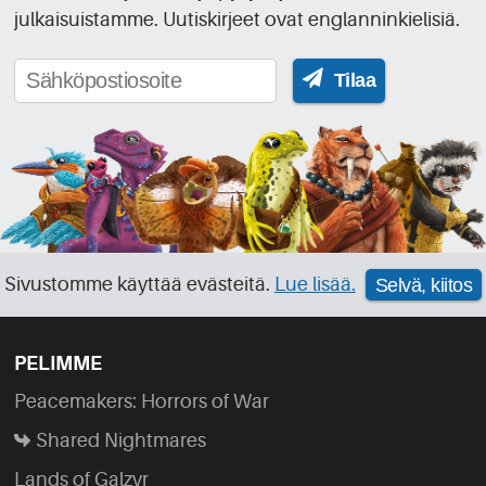
julkaisuistamme. Uutiskirjeet ovat englanninkielisiä.
Tilaa
Sivustomme käyttää evästeitä.
Lue lisää.
Selvä, kiitos
PELIMME
Peacemakers: Horrors of War
Shared Nightmares
Lands of Galzyr