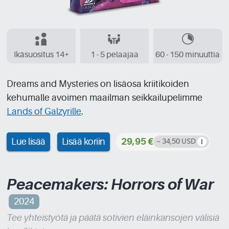
Ikäsuositus 14+
1 - 5 pelaajaa
60 - 150 minuuttia
Dreams and Mysteries on lisäosa kriitikoiden
kehumalle avoimen maailman seikkailupelimme
Lands of Galzyrille
.
Lue lisää
Lisää koriin
29,95 €
~ 34,50 USD
Peacemakers: Horrors of War
2024
Tee yhteistyötä ja päätä sotivien eläinkansojen välisiä