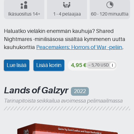
Ikäsuositus 14+
1 - 4 pelaajaa
60 - 120 minuuttia
Haluatko vieläkin enemmän kauhuja? Shared
Nightmares -minilisäsosa sisältää kymmenen uutta
kauhukorttia
Peacemakers: Horrors of War -peliin
.
Lue lisää
Lisää koriin
4,95 €
~ 5,70 USD
Lands of Galzyr
2022
Tarinapitoista seikkailua avoimessa pelimaailmassa