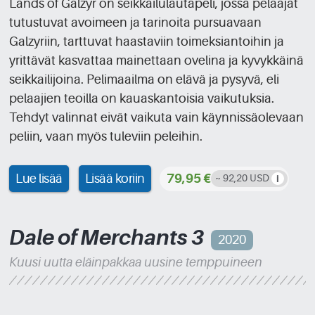
Lands of Galzyr on seikkailulautapeli, jossa pelaajat
tutustuvat avoimeen ja tarinoita pursuavaan
Galzyriin, tarttuvat haastaviin toimeksiantoihin ja
yrittävät kasvattaa mainettaan ovelina ja kyvykkäinä
seikkailijoina. Pelimaailma on elävä ja pysyvä, eli
pelaajien teoilla on kauaskantoisia vaikutuksia.
Tehdyt valinnat eivät vaikuta vain käynnissäolevaan
peliin, vaan myös tuleviin peleihin.
Lue lisää
Lisää koriin
79,95 €
~ 92,20 USD
Dale of Merchants 3
2020
Kuusi uutta eläinpakkaa uusine temppuineen