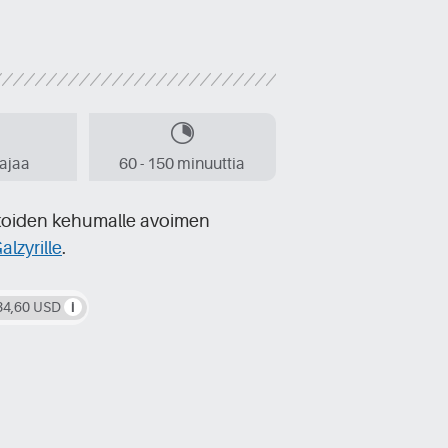
aajaa
60 - 150 minuuttia
tikoiden kehumalle avoimen
alzyrille
.
34,60 USD