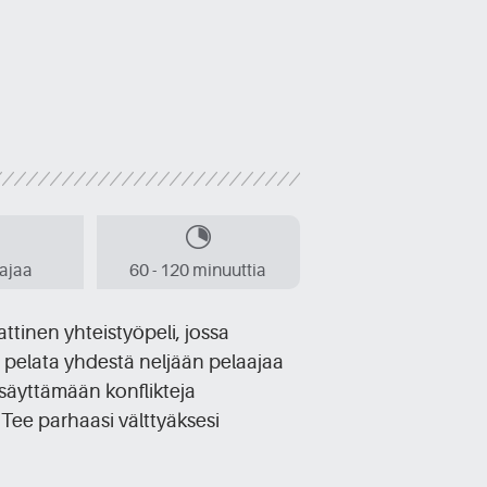
aajaa
60 - 120 minuuttia
tinen yhteistyöpeli, jossa
i pelata yhdestä neljään pelaajaa
ysäyttämään konflikteja
. Tee parhaasi välttyäksesi