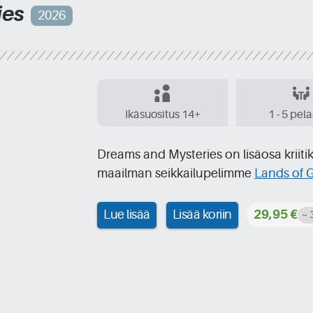
ies
2026
Ikäsuositus 14+
1 - 5 pel
Dreams and Mysteries on lisäosa krii
maailman seikkailupelimme
Lands of G
Lue lisää
Lisää koriin
29,95 €
~ 