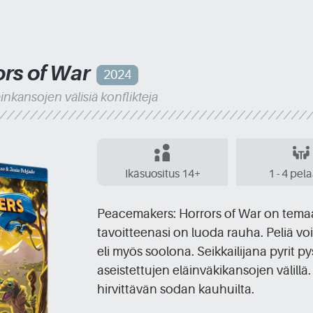
rs of War
2024
äinkansojen välisiä konflikteja
Ikäsuositus 14+
1 - 4 pel
Peacemakers: Horrors of War on temaat
tavoitteenasi on luoda rauha. Peliä vo
eli myös soolona. Seikkailijana pyrit p
aseistettujen eläinväkikansojen välillä
hirvittävän sodan kauhuilta.