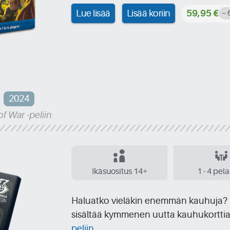
Lue lisää
Lisää koriin
59,95 €
~ 
2024
f War -peliin
Ikäsuositus 14+
1 - 4 pel
Haluatko vieläkin enemmän kauhuja? 
sisältää kymmenen uutta kauhukortti
peliin
.