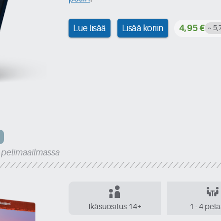
Lue lisää
Lisää koriin
4,95 €
~ 5
a pelimaailmassa
Ikäsuositus 14+
1 - 4 pel