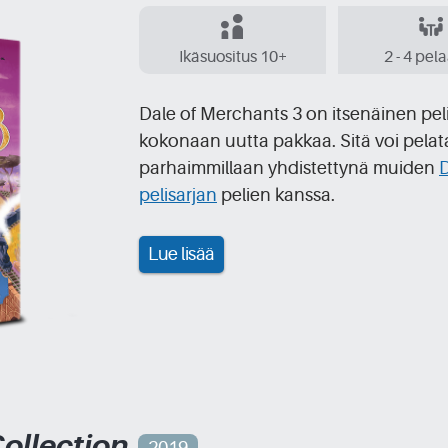
Ikäsuositus 10+
2 - 4 pel
Dale of Merchants 3 on itsenäinen peli
kokonaan uutta pakkaa. Sitä voi pelat
parhaimmillaan yhdistettynä muiden
D
pelisarjan
pelien kanssa.
Lue lisää
ollection
2019