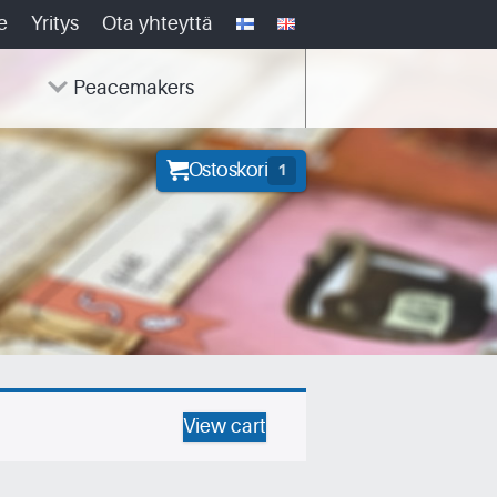
e
Yritys
Ota yhteyttä
Peacemakers
Ostoskori
1
View cart