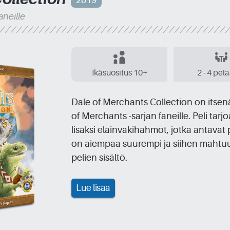
faneille
Ikäsuositus 10+
2 - 4 pel
Dale of Merchants Collection on itsen
of Merchants -sarjan faneille. Peli tar
lisäksi eläinväkihahmot, jotka antavat p
on aiempaa suurempi ja siihen mahtuu k
pelien sisältö.
Lue lisää