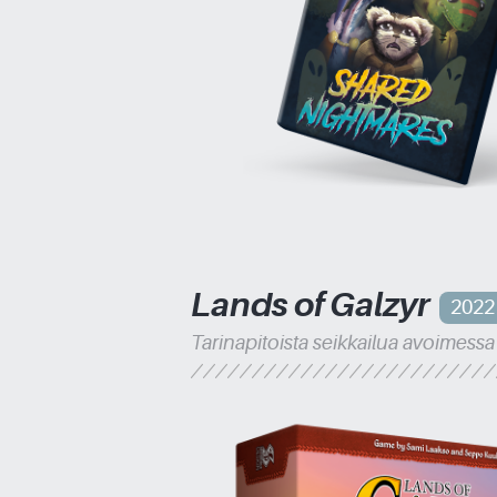
Lands of Galzyr
2022
Tarinapitoista seikkailua avoimess