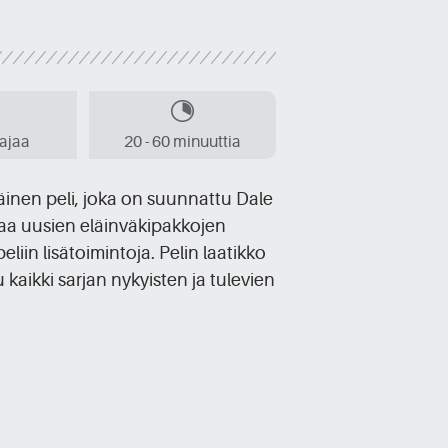
aajaa
20 - 60 minuuttia
äinen peli, joka on suunnattu Dale
joaa uusien eläinväkipakkojen
eliin lisätoimintoja. Pelin laatikko
aikki sarjan nykyisten ja tulevien