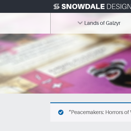
Skip
to
content
Lands of Galzyr
“Peacemakers: Horrors of 