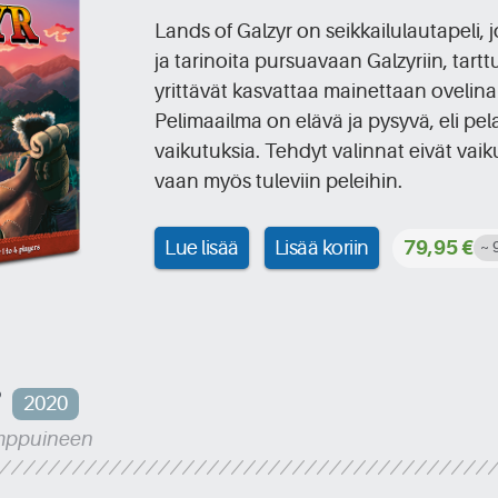
Lands of Galzyr on seikkailulautapeli,
ja tarinoita pursuavaan Galzyriin, tart
yrittävät kasvattaa mainettaan ovelina 
Pelimaailma on elävä ja pysyvä, eli pel
vaikutuksia. Tehdyt valinnat eivät vaik
vaan myös tuleviin peleihin.
Lue lisää
Lisää koriin
79,95 €
~ 
3
2020
emppuineen