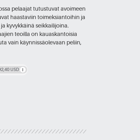
 jossa pelaajat tutustuvat avoimeen
tuvat haastaviin toimeksiantoihin ja
ja kyvykkäinä seikkailijoina.
aajien teoilla on kauaskantoisia
uta vain käynnissäolevaan peliin,
92,40 USD