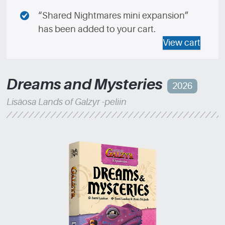
“Shared Nightmares mini expansion”
has been added to your cart.
View cart
Dreams and Mysteries
2026
Lisäosa Lands of Galzyr -peliin