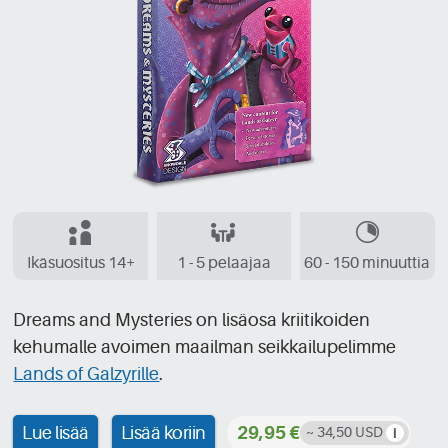
Ikäsuositus 14+
1 - 5 pelaajaa
60 - 150 minuuttia
Dreams and Mysteries on lisäosa kriitikoiden
kehumalle avoimen maailman seikkailupelimme
Lands of Galzyrille
.
Lue lisää
Lisää koriin
29,95 €
~ 34,50 USD