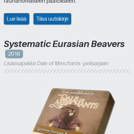
rauhanomaiseen päätökseen.
Lue lisää
Tilaa uutiskirje
Systematic Eurasian Beavers
2016
Lisäosapakka Dale of Merchants -pelisarjaan