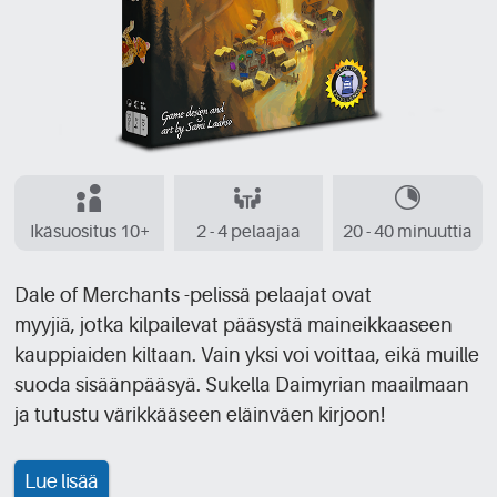
Ikäsuositus 10+
2 - 4 pelaajaa
20 - 40 minuuttia
Dale of Merchants -pelissä pelaajat ovat
myyjiä, jotka kilpailevat pääsystä maineikkaaseen
kauppiaiden kiltaan. Vain yksi voi voittaa, eikä muille
suoda sisäänpääsyä. Sukella Daimyrian maailmaan
ja tutustu värikkääseen eläinväen kirjoon!
Lue lisää