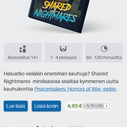
Ikäsuositus 14+
1 - 4 pelaajaa
60 - 120 minuuttia
Haluatko vieläkin enemmän kauhuja? Shared
Nightmares -minilisäsosa sisältää kymmenen uutta
kauhukorttia
Peacemakers: Horrors of War -peliin
.
Lue lisää
Lisää koriin
4,95 €
~ 5,70 USD