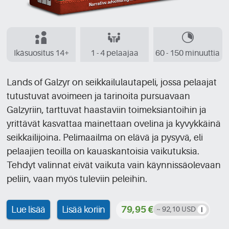
Ikäsuositus 14+
1 - 4 pelaajaa
60 - 150 minuuttia
Lands of Galzyr on seikkailulautapeli, jossa pelaajat
tutustuvat avoimeen ja tarinoita pursuavaan
Galzyriin, tarttuvat haastaviin toimeksiantoihin ja
yrittävät kasvattaa mainettaan ovelina ja kyvykkäinä
seikkailijoina. Pelimaailma on elävä ja pysyvä, eli
pelaajien teoilla on kauaskantoisia vaikutuksia.
Tehdyt valinnat eivät vaikuta vain käynnissäolevaan
peliin, vaan myös tuleviin peleihin.
Lue lisää
Lisää koriin
79,95 €
~ 92,10 USD