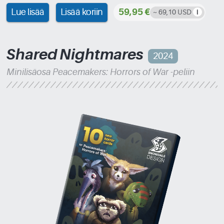
Lue lisää
Lisää koriin
59,95 €
~ 69,10 USD
Shared Nightmares
2024
Minilisäosa Peacemakers: Horrors of War -peliin