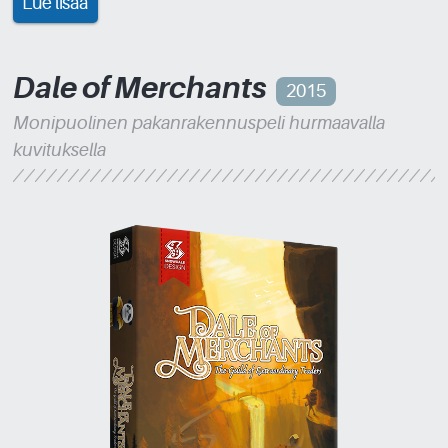
Lue lisää
Dale of Merchants
2015
Monipuolinen pakanrakennuspeli hurmaavalla
kuvituksella