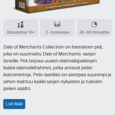
Ikäsuositus 10+
2 - 4 pelaajaa
20 - 60 minuuttia
Dale of Merchants Collection on itsenäinen peli,
joka on suunnattu Dale of Merchants -sarjan
faneille. Peli tarjoaa uusien eläinväkipakkojen
lisäksi eläinväkihahmot, jotka antavat peliin
lisätoimintoja. Pelin laatikko on aiempaa suurempi ja
siihen mahtuu kaikki sarjan nykyisten ja tulevien
pelien sisältö.
Lue lisää