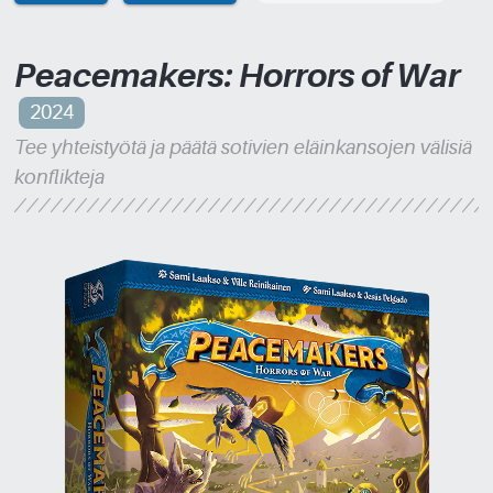
Peacemakers: Horrors of War
2024
Tee yhteistyötä ja päätä sotivien eläinkansojen välisiä
konflikteja