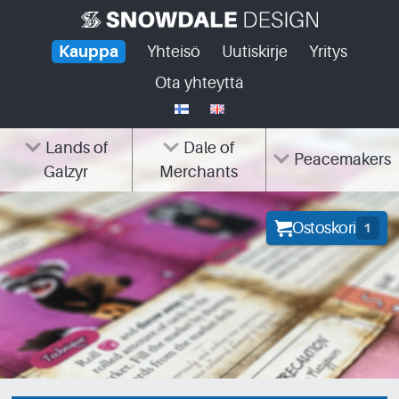
Skip
to
Kauppa
Yhteisö
Uutiskirje
Yritys
content
Ota yhteyttä
Lands of
Dale of
Peacemakers
Galzyr
Merchants
Ostoskori
1