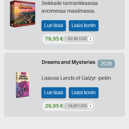
Seikkaile tarinarikkaassa
avoimessa maailmassa.
Lue lisää
Lisää koriin
79,95 €
~ 92,40 USD
Dreams and Mysteries
2026
Lisäosa Lands of Galzyr -peliin
Lue lisää
Lisää koriin
29,95 €
~ 34,60 USD