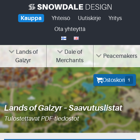
Skip
to
Kauppa
Yhteisö
Uutiskirje
Yritys
content
Ota yhteyttä
Lands of
Dale of
Peacemakers
Galzyr
Merchants
Ostoskori
1
Lands of Galzyr – Saavutuslistat
Tulostettavat PDF-tiedostot