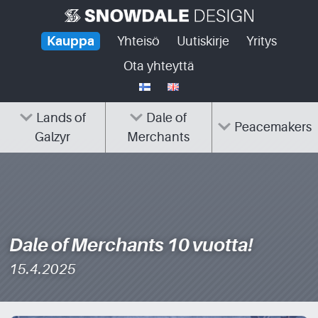
Skip
to
Kauppa
Yhteisö
Uutiskirje
Yritys
content
Ota yhteyttä
Lands of
Dale of
Peacemakers
Galzyr
Merchants
Dale of Merchants 10 vuotta!
15.4.2025