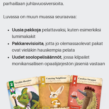
parhaillaan juhlavuosiversioita.
Luvassa on muun muassa seuraavaa:
Uusia pakkoja
pelattavaksi, kuten esimerkiksi
lumimakakit
Pakkarevisioita
, jotta jo olemassaolevat pakat
ovat vieläkin hauskempia pelata
Uudet soolopelisäännöt
, jossa kilpailet
monikansallisen opaalijärjestön jäseniä vastaan