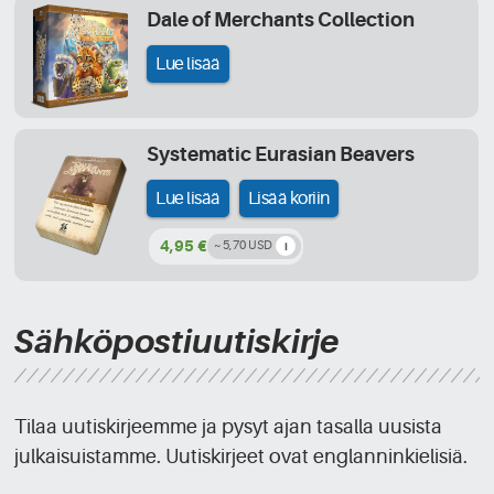
Dale of Merchants Collection
Lue lisää
Systematic Eurasian Beavers
Lue lisää
Lisää koriin
4,95 €
~ 5,70 USD
Sähköpostiuutiskirje
Tilaa uutiskirjeemme ja pysyt ajan tasalla uusista
julkaisuistamme. Uutiskirjeet ovat englanninkielisiä.