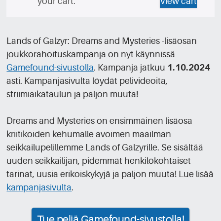
your cart.
View cart
Lands of Galzyr: Dreams and Mysteries -lisäosan
joukkorahoituskampanja on nyt käynnissä
Gamefound-sivustolla
. Kampanja jatkuu
1.10.2024
asti. Kampanjasivulta löydät pelivideoita,
striimiaikataulun ja paljon muuta!
Dreams and Mysteries on ensimmäinen lisäosa
kriitikoiden kehumalle avoimen maailman
seikkailupelillemme Lands of Galzyrille. Se sisältää
uuden seikkailijan, pidemmät henkilökohtaiset
tarinat, uusia erikoiskykyjä ja paljon muuta! Lue lisää
kampanjasivulta
.
Tue peliä Gamefound-sivustolla!