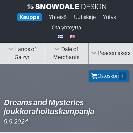
Skip
to
Kauppa
Yhteisö
Uutiskirje
Yritys
content
Ota yhteyttä
Lands of
Dale of
Peacemakers
Galzyr
Merchants
Ostoskori
1
Dreams and Mysteries -
joukkorahoituskampanja
9.9.2024