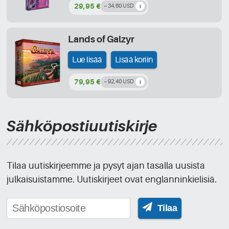
29,95 €
~ 34,60 USD
Lands of Galzyr
Lue lisää
Lisää koriin
79,95 €
~ 92,40 USD
Sähköpostiuutiskirje
Tilaa uutiskirjeemme ja pysyt ajan tasalla uusista
julkaisuistamme. Uutiskirjeet ovat englanninkielisiä.
Tilaa