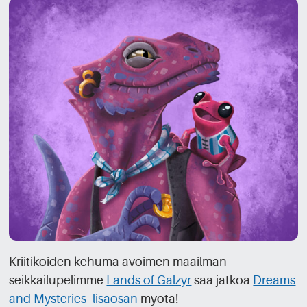
Kriitikoiden kehuma avoimen maailman
seikkailupelimme
Lands of Galzyr
saa jatkoa
Dreams
and Mysteries -lisäosan
myötä!