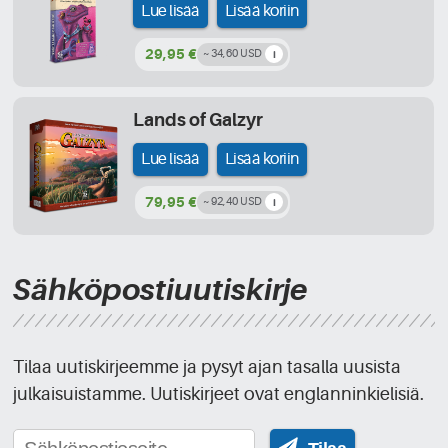
Lue lisää
Lisää koriin
29,95 €
~ 34,60 USD
Lands of Galzyr
Lue lisää
Lisää koriin
79,95 €
~ 92,40 USD
Sähköpostiuutiskirje
Tilaa uutiskirjeemme ja pysyt ajan tasalla uusista
julkaisuistamme. Uutiskirjeet ovat englanninkielisiä.