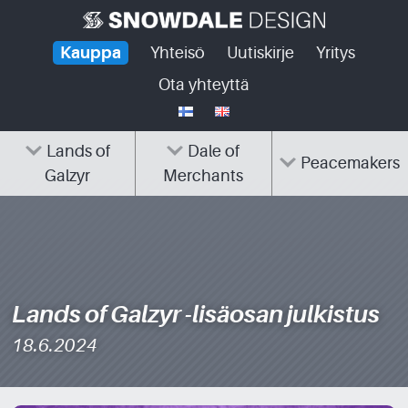
Skip
to
Kauppa
Yhteisö
Uutiskirje
Yritys
content
Ota yhteyttä
Lands of
Dale of
Peacemakers
Galzyr
Merchants
Lands of Galzyr -lisäosan julkistus
18.6.2024