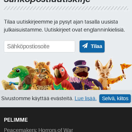
Tilaa uutiskirjeemme ja pysyt ajan tasalla uusista
julkaisuistamme. Uutiskirjeet ovat englanninkielisiä.
Tilaa
Sivustomme käyttää evästeitä.
Lue lisää.
Selvä, kiitos
PELIMME
Peacemakers: Horrors of War