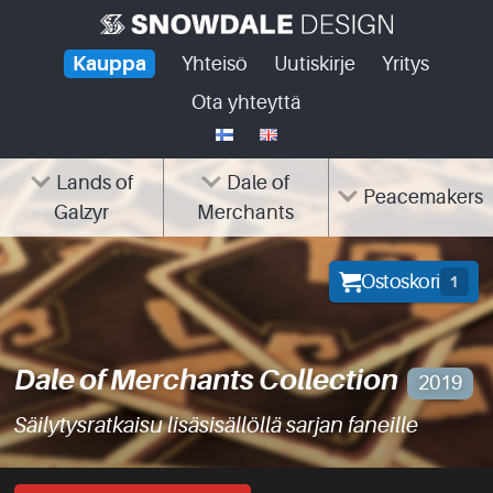
Skip
to
Kauppa
Yhteisö
Uutiskirje
Yritys
content
Ota yhteyttä
Lands of
Dale of
Peacemakers
Galzyr
Merchants
Ostoskori
1
Dale of Merchants Collection
2019
Säilytysratkaisu lisäsisällöllä sarjan faneille