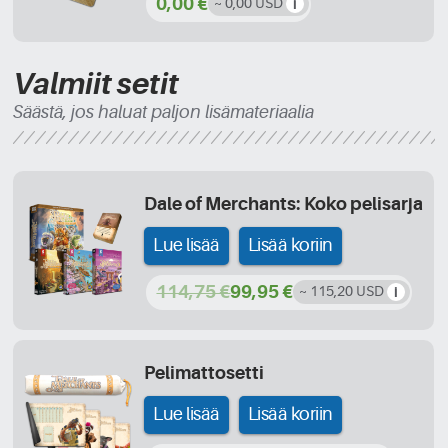
0,00 €
~ 0,00 USD
Valmiit setit
Säästä, jos haluat paljon lisämateriaalia
Dale of Merchants: Koko pelisarja
Lue lisää
Lisää koriin
114,75 €
99,95 €
~ 115,20 USD
Pelimattosetti
Lue lisää
Lisää koriin