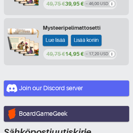
49,75 €
39,95 €
~ 46,00 USD
Mysteeripelimattosetti
Lue lisää
Lisää koriin
49,75 €
14,95 €
~ 17,20 USD
Join our Discord
server
BoardGameGeek
Sähköpostiuutiskirje