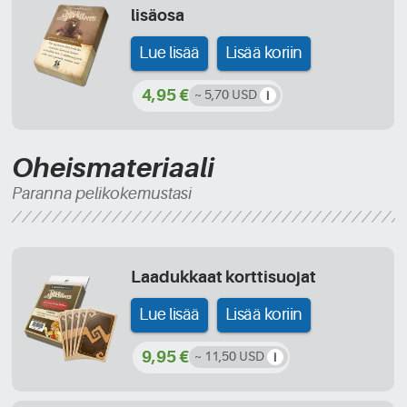
lisäosa
Lue lisää
Lisää koriin
4,95 €
~ 5,70 USD
Oheismateriaali
Paranna pelikokemustasi
Laadukkaat korttisuojat
Lue lisää
Lisää koriin
9,95 €
~ 11,50 USD