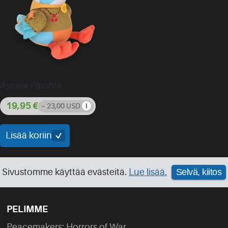
Aysala Plushie
19,95
€
~ 23,00 USD
Lisää koriin
Sivustomme käyttää evästeitä.
Lue lisää.
Selvä, kiitos
PELIMME
Peacemakers: Horrors of War