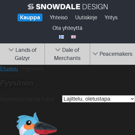
Skip
to
Kauppa
Yhteisö
Uutiskirje
Yritys
content
Ota yhteyttä
Lands of
Dale of
Peacemakers
Galzyr
Merchants
Etusivu
/ Fyysinen
Fyysinen
Näytetään ainoa tulos