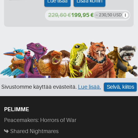
Lue lisää
Lisää koriin
229,60 €
199,95 €
~ 230,50 USD
Sivustomme käyttää evästeitä.
Lue lisää.
Selvä, kiitos
PELIMME
Peacemakers: Horrors of War
Shared Nightmares