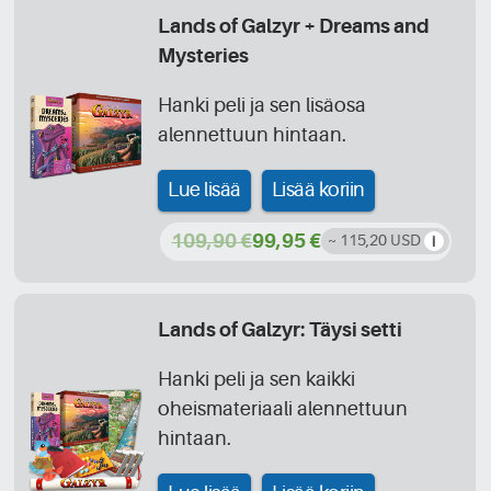
Lands of Galzyr + Dreams and
Mysteries
Hanki peli ja sen lisäosa
alennettuun hintaan.
Lue lisää
Lisää koriin
109,90 €
99,95 €
~ 115,20 USD
Lands of Galzyr: Täysi setti
Hanki peli ja sen kaikki
oheismateriaali alennettuun
hintaan.