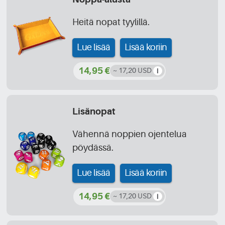
Heitä nopat tyylillä.
Lue lisää
Lisää koriin
14,95 €
~ 17,20 USD
Lisänopat
Vähennä noppien ojentelua
pöydässä.
Lue lisää
Lisää koriin
14,95 €
~ 17,20 USD