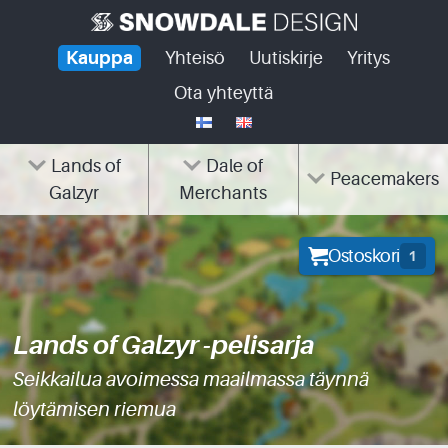
Skip
to
Kauppa
Yhteisö
Uutiskirje
Yritys
content
Ota yhteyttä
Lands of
Dale of
Peacemakers
Galzyr
Merchants
Ostoskori
1
Lands of Galzyr -pelisarja
Seikkailua avoimessa maailmassa täynnä
löytämisen riemua