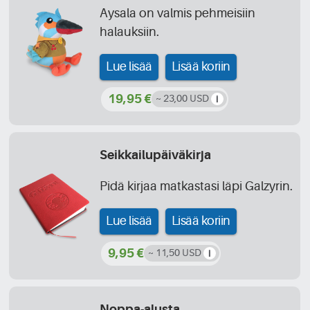
Aysala on valmis pehmeisiin
halauksiin.
Lue lisää
Lisää koriin
19,95 €
~ 23,00 USD
Seikkailupäiväkirja
Pidä kirjaa matkastasi läpi Galzyrin.
Lue lisää
Lisää koriin
9,95 €
~ 11,50 USD
Noppa-alusta