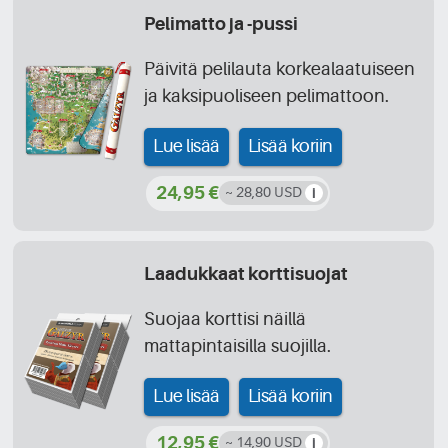
Pelimatto ja -pussi
Päivitä pelilauta korkealaatuiseen
ja kaksipuoliseen pelimattoon.
Lue lisää
Lisää koriin
24,95 €
~ 28,80 USD
Laadukkaat korttisuojat
Suojaa korttisi näillä
mattapintaisilla suojilla.
Lue lisää
Lisää koriin
12,95 €
~ 14,90 USD