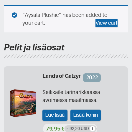
“Aysala Plushie” has been added to
your cart.
View cart
Pelit ja lisäosat
Lands of Galzyr
2022
Seikkaile tarinarikkaassa
avoimessa maailmassa.
Lue lisää
Lisää koriin
79,95 €
~ 92,20 USD