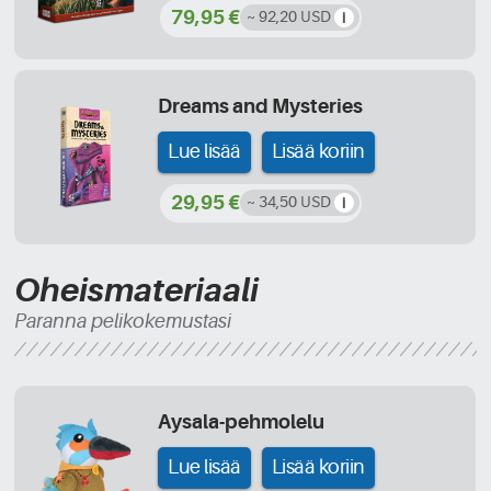
79,95 €
~ 92,20 USD
Dreams and Mysteries
Lue lisää
Lisää koriin
29,95 €
~ 34,50 USD
Oheismateriaali
Paranna pelikokemustasi
Aysala-pehmolelu
Lue lisää
Lisää koriin