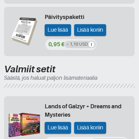
Päivityspaketti
Lue lisää
Lisää koriin
0,95 €
~ 1,10 USD
Valmiit setit
Säästä, jos haluat paljon lisämateriaalia
Lands of Galzyr + Dreams and
Mysteries
Lue lisää
Lisää koriin