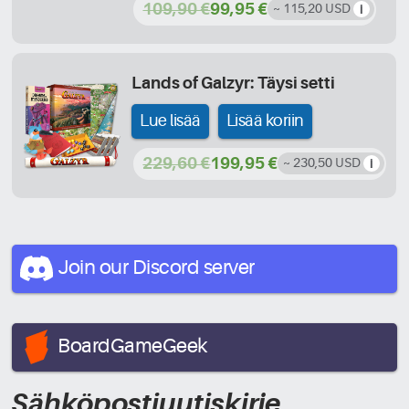
109,90 €
99,95 €
~ 115,20 USD
Lands of Galzyr: Täysi setti
Lue lisää
Lisää koriin
229,60 €
199,95 €
~ 230,50 USD
Join our Discord
server
BoardGameGeek
Sähköpostiuutiskirje