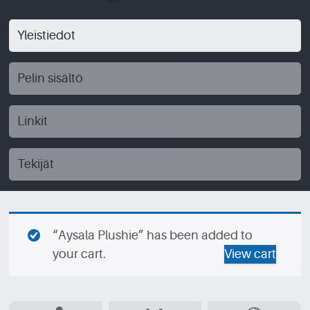
Yleistiedot
Pelin sisältö
Linkit
Tekijät
“Aysala Plushie” has been added to
your cart.
View cart