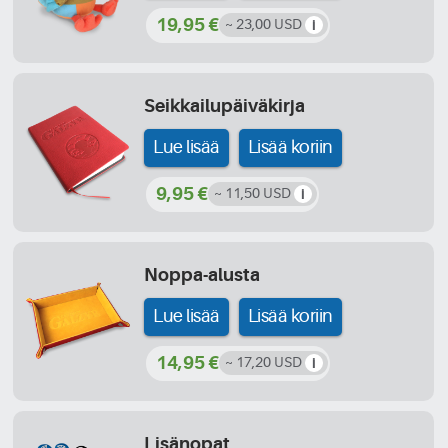
19,95 €
~ 23,00 USD
Seikkailupäiväkirja
Lue lisää
Lisää koriin
9,95 €
~ 11,50 USD
Noppa-alusta
Lue lisää
Lisää koriin
14,95 €
~ 17,20 USD
Lisänopat