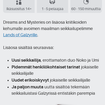
Ikäsuositus 14+
1 - 5 pelaajaa
60 - 150 minuuttia
Dreams and Mysteries on lisäosa kriitikoiden
kehumalle avoimen maailman seikkailupelimme
Lands of Galzyrille
.
Lisäosa sisältää seuraavaa:
Uusi seikkailija
, erottamaton duo Noko ja Umi
Pidemmät henkilökohtaiset tarinat
jokaiselle
seikkailijalle
Uudet erikoiskyvyt
jokaiselle seikkailijalle
Ja paljon muuta
uutta sisältöä tekemään
seikkailuistasi Galzyrissä entistäkin parempia