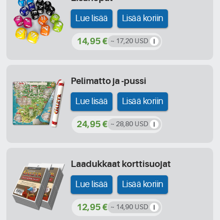
Lue lisää
Lisää koriin
14,95 €
~ 17,20 USD
Pelimatto ja -pussi
Lue lisää
Lisää koriin
24,95 €
~ 28,80 USD
Laadukkaat korttisuojat
Lue lisää
Lisää koriin
12,95 €
~ 14,90 USD