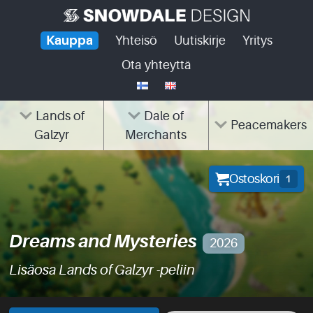
Skip
to
Kauppa
Yhteisö
Uutiskirje
Yritys
content
Ota yhteyttä
Lands of
Dale of
Peacemakers
Galzyr
Merchants
Ostoskori
1
Dreams and Mysteries
2026
Lisäosa Lands of Galzyr -peliin