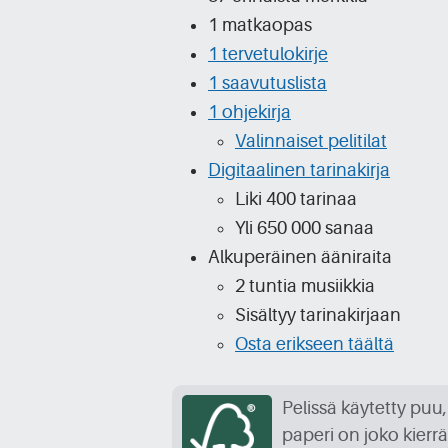
1 matkaopas
1 tervetulokirje
1 saavutuslista
1 ohjekirja
Valinnaiset pelitilat
Digitaalinen tarinakirja
Liki 400 tarinaa
Yli 650 000 sanaa
Alkuperäinen ääniraita
2 tuntia musiikkia
Sisältyy tarinakirjaan
Osta erikseen täältä
Pelissä käytetty puu,
paperi on joko kierrä