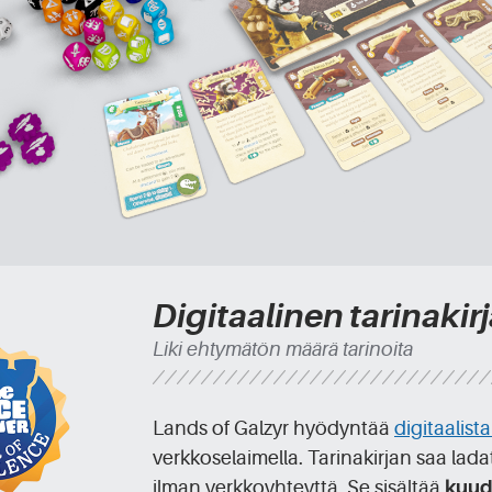
Digitaalinen tarinakir
Liki ehtymätön määrä tarinoita
Lands of Galzyr hyödyntää
digitaalista
verkkoselaimella. Tarinakirjan saa lada
ilman verkkoyhteyttä. Se sisältää
kuud