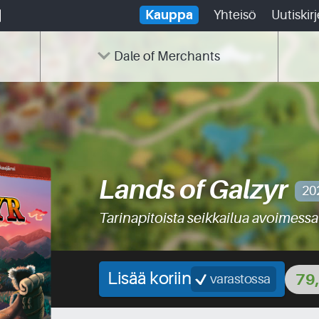
Kauppa
Yhteisö
Uutiskirj
Dale of Merchants
Lands of Galzyr
20
Tarinapitoista seikkailua avoimess
Lisää koriin
79
varastossa