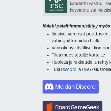
kaadettu vastuullises
kasvatetuista metsis
Kaikki peleihimme sisältyy myös
Ilmaiset varaosat puuttuvien j
vahingoittuneiden tilalle
Värisokeaystävälliset kompon
Tilaa muovitetuille korteille
Huolella ja rakkaudella tehty 
Tuki
Discord
ja
BGG
-alustoill
Meidän Discord
BoardGameGeek