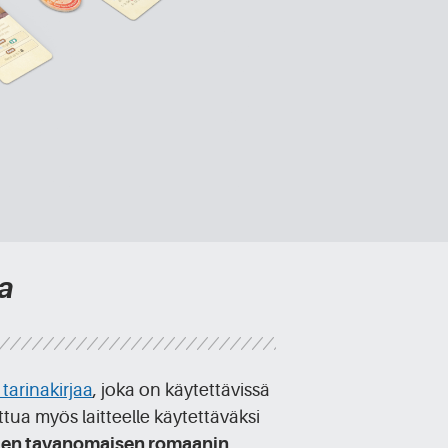
ja
 tarinakirjaa
, joka on käytettävissä
ttua myös laitteelle käytettäväksi
en tavanomaisen romaanin