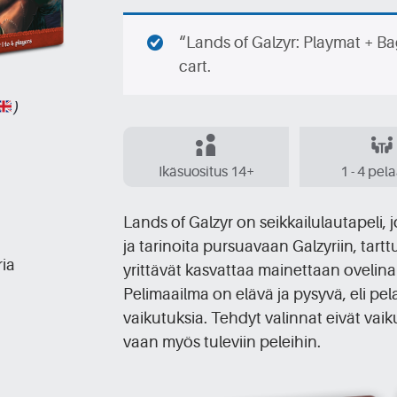
“Lands of Galzyr: Playmat + B
cart.
)
Ikäsuositus 14+
1 - 4 pel
Lands of Galzyr on seikkailulautapeli,
ja tarinoita pursuavaan Galzyriin, tart
ria
yrittävät kasvattaa mainettaan ovelina 
Pelimaailma on elävä ja pysyvä, eli pel
vaikutuksia. Tehdyt valinnat eivät vaik
vaan myös tuleviin peleihin.