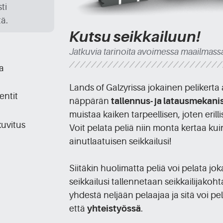
ti
tä.
Kutsu seikkailuun!
Jatkuvia tarinoita avoimessa maailmass
a
Lands of Galzyrissa jokainen pelikerta 
entit
näppärän
tallennus- ja latausmekan
muistaa kaiken tarpeellisen, joten erillis
kuvitus
Voit pelata peliä niin monta kertaa ku
a
ainutlaatuisen seikkailusi!
Siitäkin huolimatta peliä voi pelata joka
seikkailusi tallennetaan seikkailijakoht
yhdestä neljään pelaajaa ja sitä voi pe
että
yhteistyössä
.