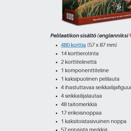
Pelilaatikon sisältö (englanniksi
480 korttia
(57 x 87 mm)
14 korttierotinta
2 korttitelinettä
1 komponenttiteline
1 kaksipuolinen pelilauta
4 ihastuttavaa seikkailijafiguu
4 seikkailijalautaa
48 taitomerkkiä
17 erikoisnoppaa
1 kaksitoistasivuinen noppa
57 erinäistä merkkiä