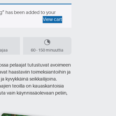
ag” has been added to your
View cart
aajaa
60 - 150 minuuttia
 jossa pelaajat tutustuvat avoimeen
tuvat haastaviin toimeksiantoihin ja
ja kyvykkäinä seikkailijoina.
aajien teoilla on kauaskantoisia
uta vain käynnissäolevaan peliin,