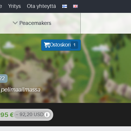
e
Yritys
Ota yhteyttä
Peacemakers
Ostoskori
1
22
a pelimaailmassa
,95 €
~ 92,20 USD