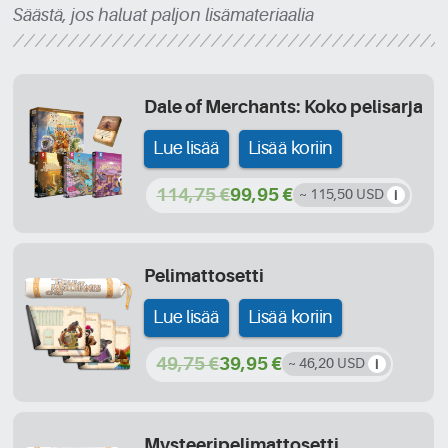
Säästä, jos haluat paljon lisämateriaalia
Dale of Merchants: Koko pelisarja
Lue lisää
Lisää koriin
114,75 €
99,95 €
~ 115,50 USD
Pelimattosetti
Lue lisää
Lisää koriin
49,75 €
39,95 €
~ 46,20 USD
Mysteeripelimattosetti