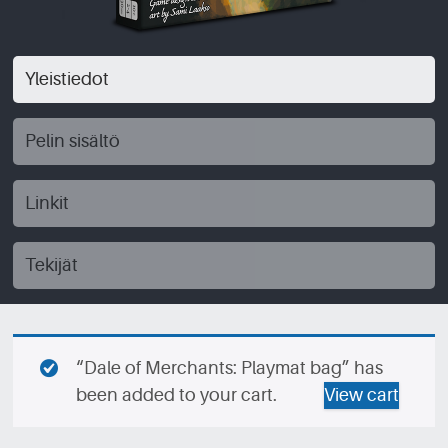
Yleistiedot
Pelin sisältö
Linkit
Tekijät
“Dale of Merchants: Playmat bag” has
been added to your cart.
View cart