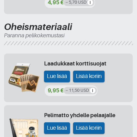
4,95 €
~ 5,70 USD
Oheismateriaali
Paranna pelikokemustasi
Laadukkaat korttisuojat
Lue lisää
Lisää koriin
9,95 €
~ 11,50 USD
Pelimatto yhdelle pelaajalle
Lue lisää
Lisää koriin