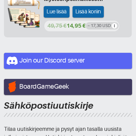
Lue lisää
Lisää koriin
49,75 €
14,95 €
~ 17,30 USD
Join our Discord
server
BoardGameGeek
Sähköpostiuutiskirje
Tilaa uutiskirjeemme ja pysyt ajan tasalla uusista