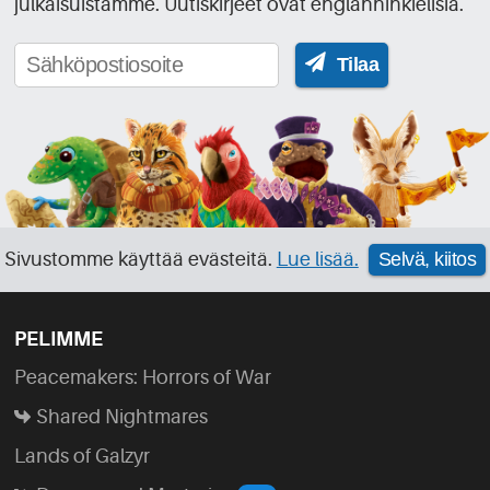
julkaisuistamme. Uutiskirjeet ovat englanninkielisiä.
Tilaa
Sivustomme käyttää evästeitä.
Lue lisää.
Selvä, kiitos
PELIMME
Peacemakers: Horrors of War
Shared Nightmares
Lands of Galzyr