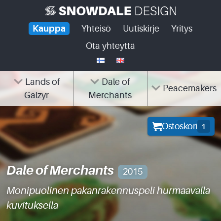
Skip
to
Kauppa
Yhteisö
Uutiskirje
Yritys
content
Ota yhteyttä
Lands of
Dale of
Peacemakers
Galzyr
Merchants
Ostoskori
1
Dale of Merchants
2015
Monipuolinen pakanrakennuspeli hurmaavalla
kuvituksella