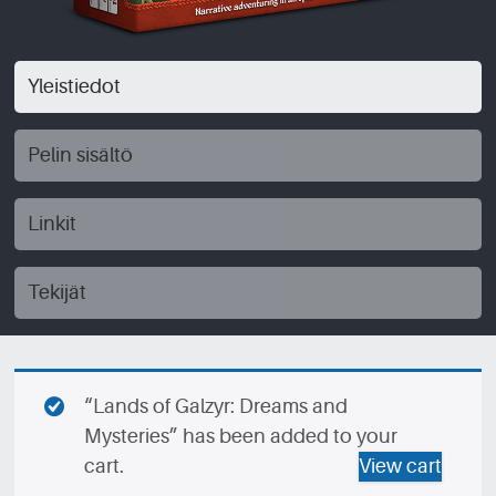
Yleistiedot
Pelin sisältö
Linkit
Tekijät
“Lands of Galzyr: Dreams and
Mysteries” has been added to your
cart.
View cart