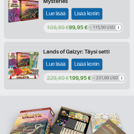
Mysteries
Lue lisää
Lisää koriin
109,90 €
99,95 €
~ 115,50 USD
Lands of Galzyr: Täysi setti
Lue lisää
Lisää koriin
229,60 €
199,95 €
~ 231,00 USD