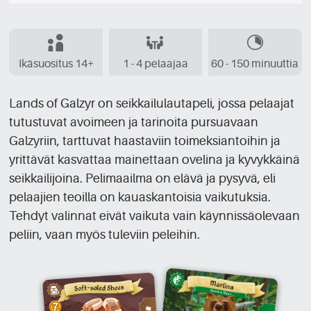
Ikäsuositus 14+
1 - 4 pelaajaa
60 - 150 minuuttia
Lands of Galzyr on seikkailulautapeli, jossa pelaajat
tutustuvat avoimeen ja tarinoita pursuavaan
Galzyriin, tarttuvat haastaviin toimeksiantoihin ja
yrittävät kasvattaa mainettaan ovelina ja kyvykkäinä
seikkailijoina. Pelimaailma on elävä ja pysyvä, eli
pelaajien teoilla on kauaskantoisia vaikutuksia.
Tehdyt valinnat eivät vaikuta vain käynnissäolevaan
peliin, vaan myös tuleviin peleihin.