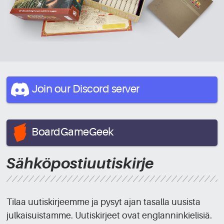
Join our Discord
server
BoardGameGeek
Sähköpostiuutiskirje
Tilaa uutiskirjeemme ja pysyt ajan tasalla uusista
julkaisuistamme. Uutiskirjeet ovat englanninkielisiä.