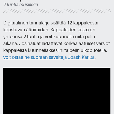
2 tuntia musiikkia
Digitaalinen tarinakirja sisältää 12-kappaleesta
koostuvan ääniraidan. Kappaleiden kesto on
yhteensä 2 tuntia ja voit kuunnella niitä pelin
aikana. Jos haluat ladattavat korkealaatuiset versiot
kappaleista kuunnellaksesi niitä pelin ulkopuolella,
voit ostaa ne suoraan säveltäjä Joash Karilta
.