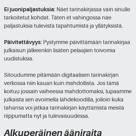
Ei juonipaljastuksia
: Näet tarinakirjassa vain sinulle
tarkoitetut kohdat. Täten et vahingossa näe
paljastuksia tulevista tapahtumista ja yllätyksistä.
Päivitettävyys
: Pystymme päivittämään tarinakirjaa
julkaisun jälkeenkin lisäten pelaajien toivomia
uudistuksia.
Sitoudumme pitämään digitaalisen tarinakirjan
verkossa niin kauan kuin mahdollista. Jos tämä
koituu jossain vaiheessa mahdottomaksi, lupaamme
julkaista sen avoimella lähdekoodilla, jolloin kuka
tahansa voi jatkaa tarinakirjan käyttämistä meistä
riippumatta nyt ja tulevaisuudessa.
Alkuperäinen ääniraita