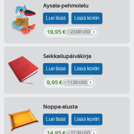
Aysala-pehmolelu
Lue lisää
Lisää koriin
19,95 €
~ 23,00 USD
Seikkailupäiväkirja
Lue lisää
Lisää koriin
9,95 €
~ 11,50 USD
Noppa-alusta
Lue lisää
Lisää koriin
14,95 €
~ 17,30 USD