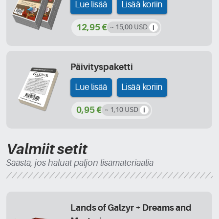
Lue lisää
Lisää koriin
12,95 €
~ 15,00 USD
Päivityspaketti
Lue lisää
Lisää koriin
0,95 €
~ 1,10 USD
Valmiit setit
Säästä, jos haluat paljon lisämateriaalia
Lands of Galzyr + Dreams and