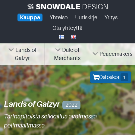
Skip
to
Kauppa
Yhteisö
Uutiskirje
Yritys
content
Ota yhteyttä
Lands of
Dale of
Peacemakers
Galzyr
Merchants
Ostoskori
1
Lands of Galzyr
2022
Tarinapitoista seikkailua avoimessa
pelimaailmassa