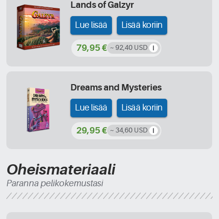
Lands of Galzyr
Lue lisää
Lisää koriin
79,95 €
~ 92,40 USD
Dreams and Mysteries
Lue lisää
Lisää koriin
29,95 €
~ 34,60 USD
Oheismateriaali
Paranna pelikokemustasi