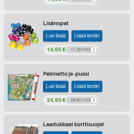
Lisänopat
Lue lisää
Lisää koriin
14,95 €
~ 17,30 USD
Pelimatto ja -pussi
Lue lisää
Lisää koriin
24,95 €
~ 28,80 USD
Laadukkaat korttisuojat